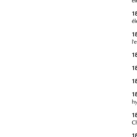
él
1
él
1
l'
1
1
1
1
hy
1
C
1