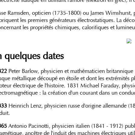
électricité statique en utilisant l'ambre (elektron en grec),
sse Ramsden, opticien (1735-1800) ou James Wimshurst, p
briquent les premiers générateurs électrostatiques. La déc
ncernant les propriétés chimiques, calorifiques et lumineu
n quelques dates
822
Peter Barlow, physicien et mathématicien britannique 
sque métallique découpé en étoile et dont les extrémités
teur électrique de l'histoire. 1831 Michael Faraday, phys
ectromagnétique : la création d'un courant dans un condu
833
Heinrich Lenz, physicien russe d'origine allemande (18
duit.
865
Antonio Pacinotti, physicien italien (1841 - 1912) pu
gnétique, ancêtre de l'induit des machines électriques util