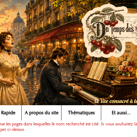
 Rapide
A propos du site
Thématiques
Et aussi...
e les pages dans lesquelles le nom recherché est cité. Si vous souhaitez l
pe) ci-dessus.