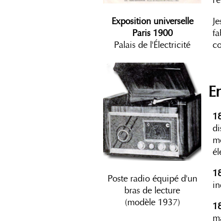
l'
Exposition universelle
Je
Paris 1900
fa
Palais de l'Électricité
co
E
1
di
mo
él
1
Poste radio équipé d'un
in
bras de lecture
(modèle 1937)
1
ma