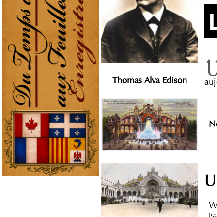
Thomas Alva Edison
auj
No
U
Wi