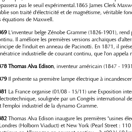
passera pas le seuil expérimental.1865 James Clerk Maxwe
blie son traité d'électricité et de magnétisme, véritable 
s équations de Maxwell.
869
L'inventeur belge Zénobe Gramme (1826-1901), rend pos
ntinu. Il améliore les premières versions archaïques d'alte
incipe de l'induit en anneau de Pacinotti. En 1871, il prés
nératrice industrielle de courant continu, que l'on appel
878
Thomas Alva Edison
, inventeur américain (1847 - 1931
879
Il présente sa première lampe électrique à incandescen
881
La France organise (01/08 - 15/11) une Exposition inter
électrotechnique, soulignée par un Congrès international de
t l'emploi industriel de la dynamo Gramme.
882
Thomas Alva Edison inaugure les premières "usines élec
Londres (Holborn Viaduct) et New York (Pearl Street : 110 