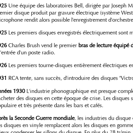
925
Une équipe des laboratoires Bell, dirigée par Joseph Ma
emier disque produit par gravure électrique (système West
crophone rendit alors possible l'enregistrement d'orchestre
925
Les premiers disques enregistrés électriquement sont m
926
Charles Brush vend le premier
bras de lecture équipé d
l'entrée d'un poste radio.
926
Les premiers tourne-disques entièrement électriques en
931
RCA tente, sans succès, d'introduire des disques "Victro
nnées 1930
L'industrie phonographique est presque complè
acheter des disques en cette époque de crise. Les disques
pulaire et très présente dans les bars et cafés.
près la Seconde Guerre mondiale
, les industries du disque
s disques en vinyle remplacent alors les disques en gomme
eux condenser les sillons du disque. En plus du 78 tr/min, 