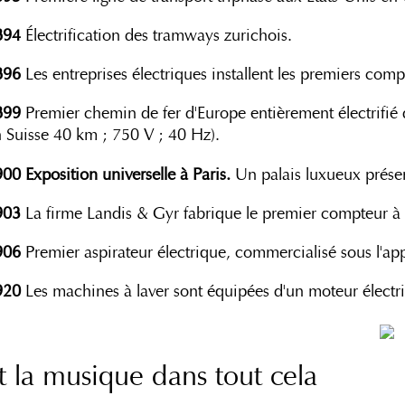
894
Électrification des tramways zurichois.
896
Les entreprises électriques installent les premiers compt
899
Premier chemin de fer d'Europe entièrement électrifi
 Suisse 40 km ; 750 V ; 40 Hz).
900
Exposition universelle à Paris.
Un palais luxueux présent
903
La firme Landis & Gyr fabrique le premier compteur à d
906
Premier aspirateur électrique, commercialisé sous l'ap
920
Les machines à laver sont équipées d'un moteur électr
t la musique dans tout cela