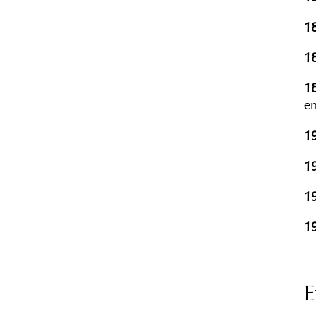
1
1
1
en
1
1
1
1
E