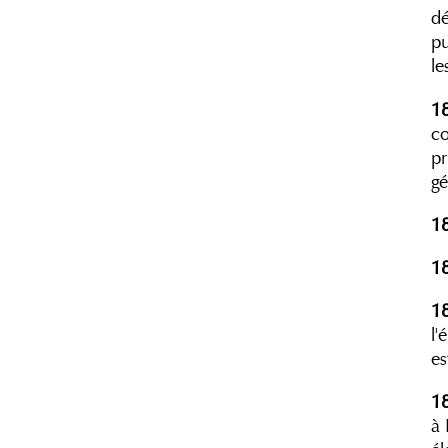
dé
pu
le
1
co
pr
gé
1
1
1
l'
es
1
à 