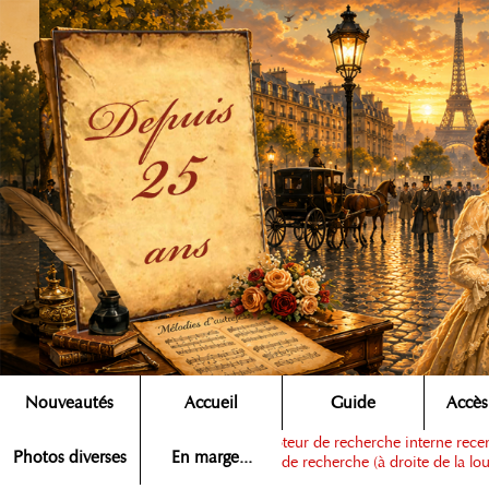
Nouveautés
Accueil
Guide
Accès
Note :
ce moteur de recherche interne recens
Rechercher ▶
Photos diverses
En marge...
dans la zone de recherche (à droite de la lou