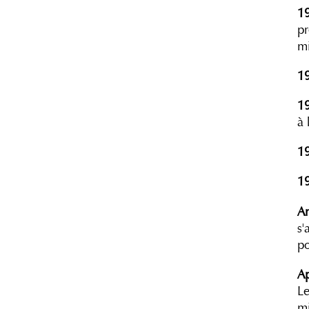
1
pr
mi
1
1
à 
1
1
A
s'
po
A
Le
mi