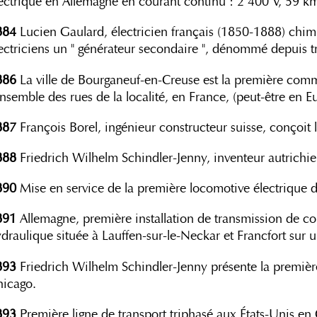
ectrique en Allemagne en courant continu : 2 400 V, 59 k
884
Lucien Gaulard, électricien français (1850-1888) chimi
ectriciens un " générateur secondaire ", dénommé depuis t
886
La ville de Bourganeuf-en-Creuse est la première comm
ensemble des rues de la localité, en France, (peut-être en E
887
François Borel, ingénieur constructeur suisse, conçoit
888
Friedrich Wilhelm Schindler-Jenny, inventeur autrichien
890
Mise en service de la première locomotive électrique 
891
Allemagne, première installation de transmission de co
draulique située à Lauffen-sur-le-Neckar et Francfort sur 
893
Friedrich Wilhelm Schindler-Jenny présente la première
hicago.
893
Première ligne de transport triphasé aux États-Unis en 