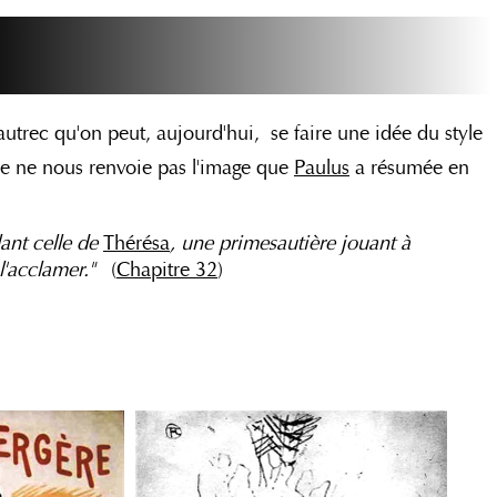
autrec qu'on peut, aujourd'hui, se faire une idée du style
le ne nous renvoie pas l'image que
Paulus
a résumée en
lant celle de
Thérésa
, une primesautière jouant à
 l'acclam
er."
(
Chapitre 32
)