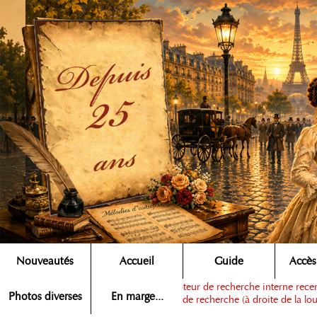
Nouveautés
Accueil
Guide
Accès
Note :
ce moteur de recherche interne recens
Rechercher ▶
Photos diverses
En marge...
dans la zone de recherche (à droite de la lou