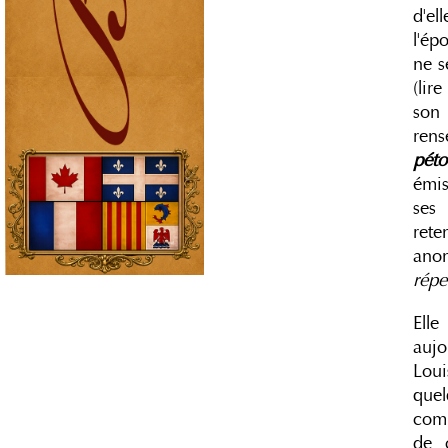
d'e
l'ép
ne s
(lir
son 
rens
pét
émis
ses
rete
ano
réper
Elle
aujo
Loui
quel
comi
de 