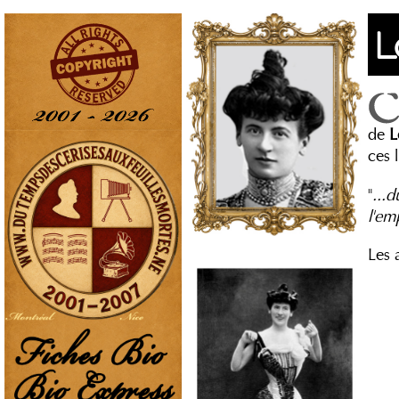
L
de
L
ces l
"
...
l'em
Les 