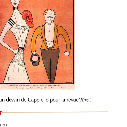
un dessin
de Cappiello pour la revue"
Rire
")
film