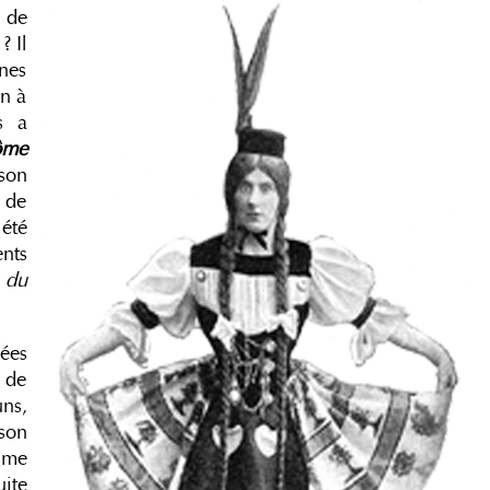
 de
? Il
ines
un à
s a
ôme
 son
i de
été
ents
 du
ées
e de
ns,
son
emme
ite