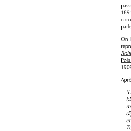
pas
189
corr
parl
On l
repr
Boît
Pola
190
Aprè
"L
bl
ma
di
et
To