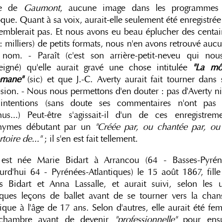
lle de
Gaumont
, aucune image dans les programmes
oque. Quant à sa voix, aurait-elle seulement été enregistrée 
emblerait pas. Et nous avons eu beau éplucher des centa
e : milliers) de petits formats, nous n'en avons retrouvé auc
nom. - Paraît (c'est son arrière-petit-neveu qui nou
eigné) qu'elle aurait gravé une chose intitulée
"La m
omane"
(sic) et que J.-C. Averty aurait fait tourner dans
sion. - Nous nous permettons d'en douter : pas d'Averty n
 intentions (sans doute ses commentaires n'ont pas 
nus...) Peut-être s'agissait-il d'un de ces enregistrem
nymes débutant par un
"Créée par, ou chantée par, ou
toire de..."
; il s'en est fait tellement.
 est née Marie Bidart à Arrancou (64 - Basses-Pyrén
urd'hui 64 - Pyrénées-Atlantiques) le 15 août 1867, fill
s Bidart et Anna Lassalle, et aurait suivi, selon les u
ques leçons de ballet avant de se tourner vers la chan
que à l'âge de 17 ans. Selon d'autres, elle aurait été f
chambre avant de devenir
"professionnelle"
pour ensu