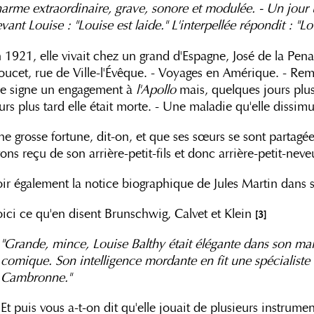
arme extraordinaire, grave, sonore et modulée. - Un jour 
vant Louise : "Louise est laide." L'interpellée répondit : "L
 1921, elle vivait chez un grand d'Espagne, José de la Pe
ucet, rue de Ville-l'Évêque. - Voyages en Amérique. - Re
le signe un engagement à
l'Apollo
mais, quelques jours plus 
urs plus tard elle était morte. - Une maladie qu'elle dissim
e grosse fortune, dit-on, et que ses sœurs se sont partagée
ons reçu de son arrière-petit-fils et donc arrière-petit-neve
ir également la notice biographique de Jules Martin dans 
ici ce qu'en disent Brunschwig, Calvet et Klein
[3]
"Grande, mince, Louise Balthy était élégante dans son mai
comique. Son intelligence mordante en fit une spécialiste
Cambronne."
Et puis vous a-t-on dit qu'elle jouait de plusieurs instrumen