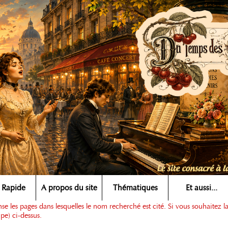
 Rapide
A propos du site
Thématiques
Et aussi...
e les pages dans lesquelles le nom recherché est cité. Si vous souhaitez l
pe) ci-dessus.