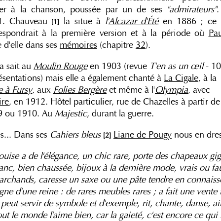
ser à la chanson, poussée par un de ses
"admirateurs"
.
1. Chauveau
la situe à
l'
Alcazar d'Été
en 1886 ; ce 
[1]
espondrait à la première version et à la période où
Pau
e d'elle dans ses
mémoires
(chapitre
32
).
a sait au
Moulin Rouge
en 1903 (revue
T'en as un œil
- 1
ésentations) mais elle a également chanté à
La Cigale
, à la
e à Fursy
, aux
Folies Bergère
et même à l'
Olympia
, avec
ire
, en 1912. Hôtel particulier, rue de Chazelles à partir de
9 ou 1910. Au
Majestic
, durant la guerre.
s... Dans ses
Cahiers bleus
Liane de Pougy
nous en dress
[2]
ouise a de l'élégance, un chic rare, porte des chapeaux gig
anc, bien chaussée, bijoux à la dernière mode, vrais ou fa
rchands, caresse un saxe ou une pâte tendre en connaiss
gne d'une reine : de rares meubles rares ; a fait une vent
 peut servir de symbole et d'exemple, rit, chante, danse, ai
ut le monde l'aime bien, car la gaieté, c'est encore ce qui