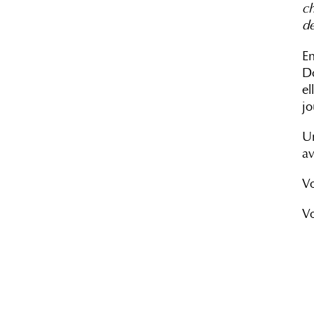
ch
de
En
Do
el
jo
Un
av
Vo
Vo