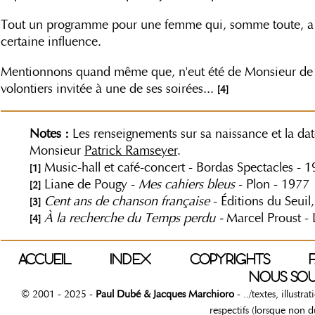
Tout un programme pour une femme qui, somme toute, a lai
certaine influence.
Mentionnons quand même que, n'eut été de Monsieur de
volontiers invitée à une de ses soirées...
[4]
Notes :
Les renseignements sur sa naissance et la dat
Monsieur
Patrick Ramseyer
.
Music-hall et café-concert - Bordas Spectacles - 1
[1]
Liane de Pougy -
Mes cahiers bleus
- Plon - 1977
[2]
Cent ans de chanson française
- Éditions du Seuil
[3]
À la recherche du Temps perdu -
Marcel Proust - 
[4]
ACCUEIL
INDEX
COPYRIGHTS
F
NOUS SOU
© 2001 - 2025 -
Paul Dubé & Jacques Marchioro
- ../textes, illustr
respectifs (lorsque non 