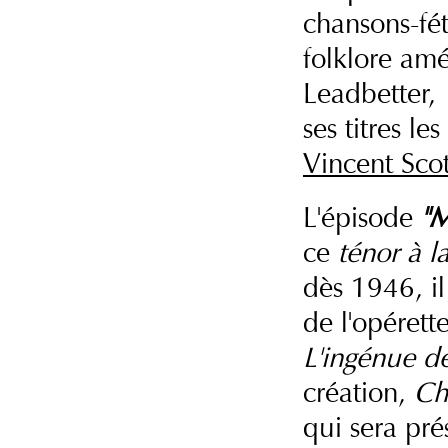
chansons-fét
folklore am
Leadbetter,
ses titres l
Vincent Sco
L'épisode
"M
ce
ténor à la
dès 1946, il
de l'opéret
L'ingénue d
création,
Ch
qui sera pré