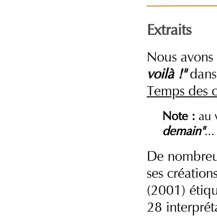
Extraits
Nous avons 
voilà !"
dans 
Temps des ce
Note :
au v
demain"
...
De nombreux
ses création
(2001) étiqu
28 interpréta