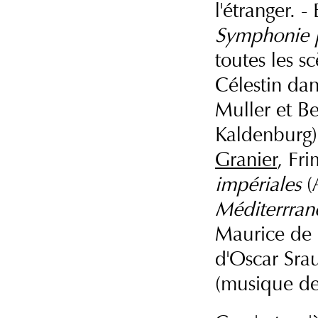
l'étranger. -
Symphonie p
toutes les sc
Célestin dans
Muller et B
Kaldenburg)
Granier
, Fr
impériales
(
Méditerrran
Maurice de
d'Oscar Sra
(musique de 