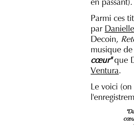
en passant).
Parmi ces ti
par
Daniell
Decoin,
Ret
musique d
cœur"
que Da
Ventura
.
Le voici (on
l'enregistre
"D
cœu