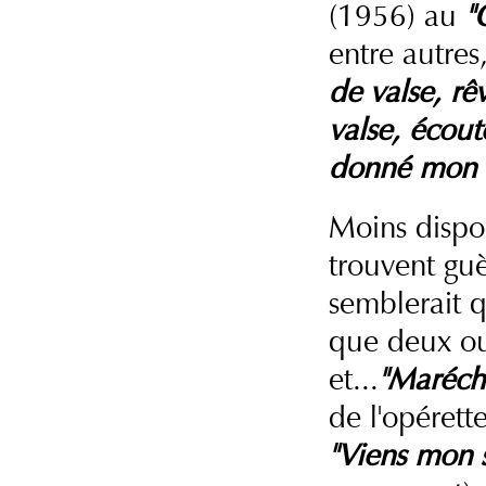
(1956) au
"C
entre autres
de valse, rê
valse, écout
donné mon 
Moins dispo
trouvent guè
semblerait q
que deux ou
et...
"Marécha
de l'opérett
"Viens mon s