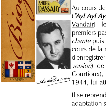
Au cours de 
(
"Ay! Ay! Ay
Vandair
] - 
premiers pa
chante
puis
cours de la 
d'enregistre
version
) de
Courtioux), 
1944, lui at
Il se repre
adaptation s