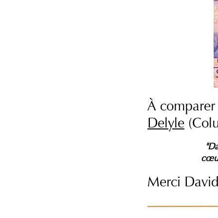
À comparer 
Delyle
(Colu
"D
cœu
Merci David