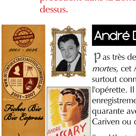
dessus.
André 
as très d
mortes
, cet
surtout con
l'opérette. 
enregistreme
quarante av
Cariven ou 