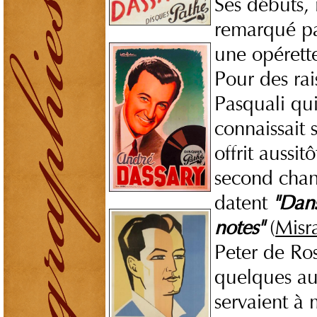
Ses débuts, i
remarqué par
une opérett
Pour des rai
Pasquali qui 
connaissait 
offrit aussit
second chan
datent
"Dan
notes"
(
Misr
Peter de Ros
quelques aut
servaient à 