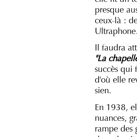
presque auss
ceux-là : d
Ultraphone
Il faudra a
"La chapell
succès qui 
d'où elle re
sien.
En 1938, el
nuances, gr
rampe des g