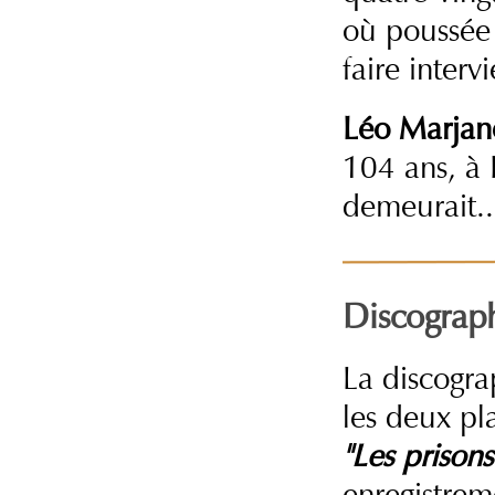
où poussée 
faire interv
Léo Marja
104 ans, à 
demeurait..
Discograp
La discogr
les deux pl
"Les prisons
enregistrem