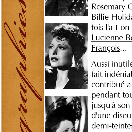
Rosemary C
Billie Holi
fois l'a-t-
Lucienne B
François
...
Aussi inuti
fait indénia
contribué a
pendant to
jusqu'à son 
d'une diseu
demi-teinte