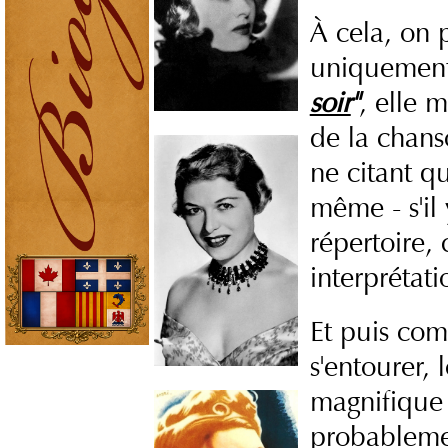
À cela, on p
uniquement 
soir
"
, elle 
de la chans
ne citant qu
même - s'il
répertoire, 
interprétat
Et puis com
s'entourer, 
magnifique 
probableme