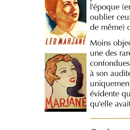
l'époque (e
oublier ceu
de même) 
Moins objec
une des rar
confondues, 
à son audite
uniquement 
évidente qu
qu'elle avai