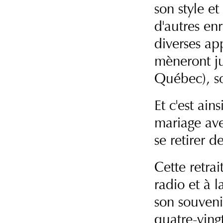
son style e
d'autres en
diverses ap
mèneront ju
Québec), so
Et c'est ai
mariage ave
se retirer d
Cette retra
radio et à l
son souvenir
quatre-ving