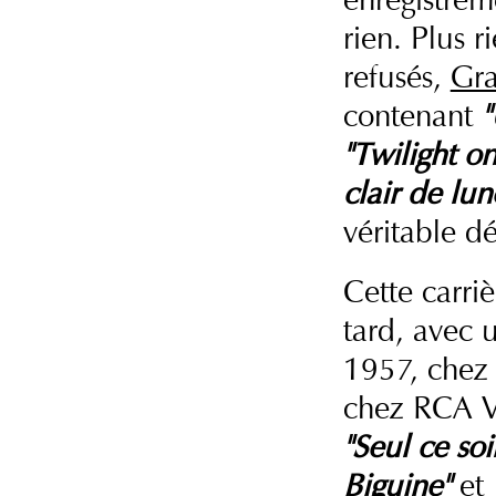
rien. Plus 
refusés,
Gr
contenant
"
"Twilight on
clair de lun
véritable dé
Cette carri
tard, avec 
1957, chez 
chez RCA Vi
"Seul ce soi
Biguine"
et