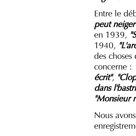
Entre le déb
peut neiger
en 1939,
"
1940,
"L'ar
des choses
concerne :
écrit"
,
"Clop
dans l'bastr
"Monsieur 
Nous avons r
enregistrem