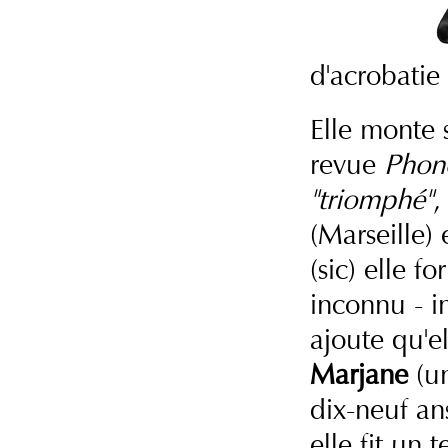
d'acrobatie 
Elle monte s
revue
Phon
"triomphé"
,
(Marseille) 
(sic) elle f
inconnu - in
ajoute qu'el
Marjane
(un
dix-neuf ans
elle fit un 