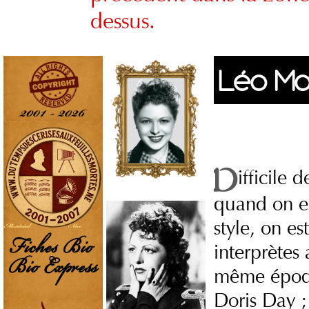
dessus.
Léo Ma
ifficile 
quand on es
style, on e
interprètes
même époqu
Doris Day ;