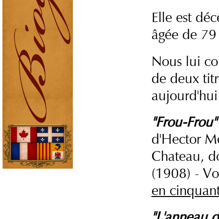
Elle est dé
âgée de 79 
Nous lui co
de deux tit
aujourd'hui
"Frou-Frou"
d'Hector M
Chateau, do
(1908) - Vo
en cinquan
"L'anneau d