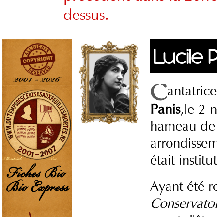
dessus.
Lucile 
antatric
Panis
,le 2 
hameau de V
arrondissem
était institu
Ayant été r
Conservatoi