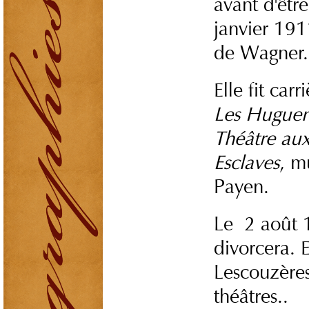
avant d'êtr
janvier 191
de Wagner.
Elle fit car
Les Hugueno
Théâtre au
Esclaves
, m
Payen.
Le 2 août 1
divorcera. 
Lescouzères
théâtres..