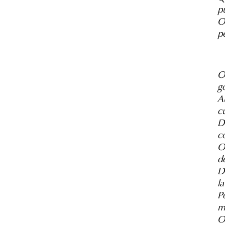
p
O
p
O
go
Au
c
D
c
O
d
D
l
P
m
O