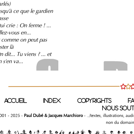
rlés)
usqu'à ce que le gardien
asse
i crie : On ferme ! ...
lez-vous en...
t comme on peut pas
ster là
 dit... Tu viens ? ... et
 s'en va...
ACCUEIL
INDEX
COPYRIGHTS
F.A
NOUS SOUT
001 - 2025 -
Paul Dubé & Jacques Marchioro
- ../textes, illustrations, au
non du domain