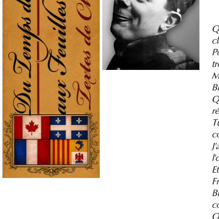
Q
cl
Po
tr
Mo
B
Q
r
Tu
c
J'
l'
Et
F
B
c
Q