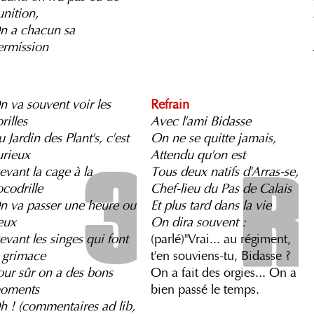
unition,
n a chacun sa
ermission
n va souvent voir les
Refrain
rilles
Avec l'ami Bidasse
 Jardin des Plant's, c'est
On ne se quitte jamais,
urieux
Attendu qu'on est
evant la cage à la
Tous deux natifs d'Arras-se,
ocodrille
Chef-lieu du Pas de Calais
n va passer une heure ou
Et plus tard dans la vie
eux
On dira souvent :
evant les singes qui font
(parlé)"Vrai... au régiment,
a grimace
t'en souviens-tu, Bidasse ?
our sûr on a des bons
On a fait des orgies... On a
oments
bien passé le temps.
h ! (commentaires ad lib,