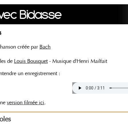
vec Bidasse
4
hanson créée par
Bach
les de
Louis Bousquet
- Musique d'Henri Mailfait
ntendre un enregistrement :
une
version filmée ici
.
oles