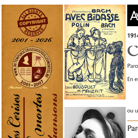
A
191
Paro
En e
ou 
Par