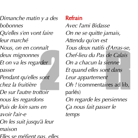
Dimanche matin y a des
Refrain
bobonnes
Avec l'ami Bidasse
Qu'elles s'en vont faire
On ne se quitte jamais,
leur marché
Attendu qu'on est
Nous, on en connaît
Tous deux natifs d'Arras-se,
deux mignonnes
Chef-lieu du Pas de Calais
Et on va les regarder
On a chacun la sienne
passer
Et quand elles sont dans
Pendant qu'elles sont
Leur appartement
chez la fruitière
Oh !
(commentaires ad lib,
De sur l'autre trottoir
parlés)
nous les regardons
On regarde les persiennes
Puis de loin sans en
Ça nous fait passer le
avoir l'air-e
temps
On les suit jusqu'à leur
maison
Elles se méfient pas, elles