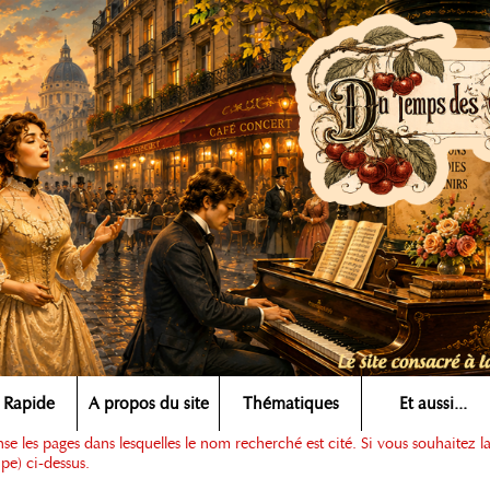
 Rapide
A propos du site
Thématiques
Et aussi...
e les pages dans lesquelles le nom recherché est cité. Si vous souhaitez l
pe) ci-dessus.