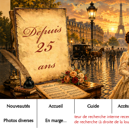
Nouveautés
Accueil
Guide
Accès
Note :
ce moteur de recherche interne recens
Rechercher ▶
Photos diverses
En marge...
dans la zone de recherche (à droite de la lou