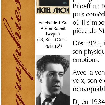
Pitoëff un 
puis comédi
où il s'imp
Affiche de 1930
Atelier Robert
pièce de M
Lasquin
(53, Rue d'Orsel -
Dès 1925, i
e
Paris 18
)
son physiqu
émotions.
Avec la ven
voix, son é
remarquabl
Et, en 1934,