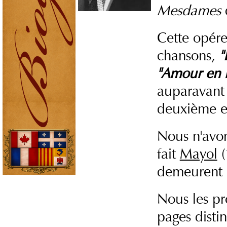
Mesdames
Cette opére
chansons,
"
"Amour en n
auparavant
deuxième e
Nous n'avon
fait
Mayol
(
demeurent d
Nous les pr
pages distin