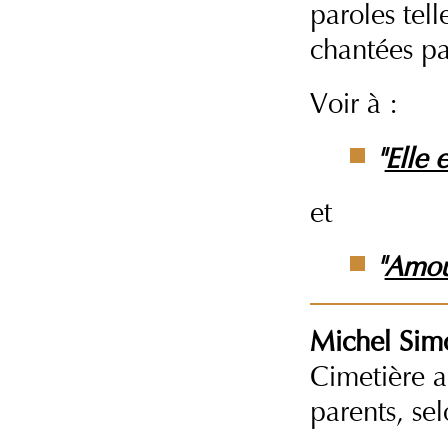
paroles tel
chantées p
Voir à :
"
Elle 
et
"
Amour
Michel Sim
Cimetière 
parents, sel