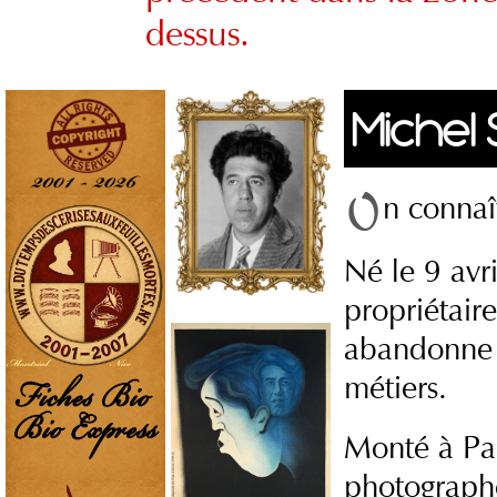
dessus.
Michel
n connaî
Né le 9 avri
propriétaire
abandonne t
métiers.
Monté à Par
photographe