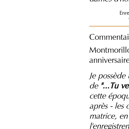
Enre
Commentair
Montmorillo
anniversaire
Je possède 
de
"...Tu v
cette époqu
après - les 
matrice, en 
l'enregistre