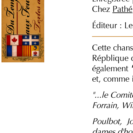
Chez
Pathé
Éditeur : L
Cette chans
Répblique d
également
et, comme i
"...le Comi
Forrain, Wi
Poulbot, Jo
dames d'ho