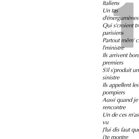
Italiens
Un tas
d'énergumènes
Qui s'croient tr
parisiens
Partout mêm' c
l'ministre
Ils arrivent bon
premiers
S'il s'produit un
sinistre
Ils appellent les
pompiers
Aussi quand je
rencontre
Un de ces m'as
vu
J'lui dis faut qu
j'te montre