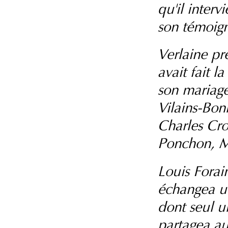
qu'il interv
son témoign
Verlaine pr
avait fait l
son mariage
Vilains-Bo
Charles Cros
Ponchon, M
Louis Forai
échangea un
dont seul u
partagea au