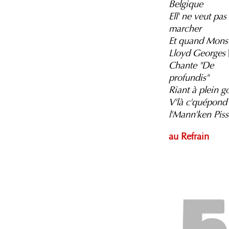
Belgique
Ell' ne veut pas
marcher
Et quand Mons
Lloyd Georges
Chante "De
profundis"
Riant à plein g
V'là c'quépond
l'Mann'ken Piss
au Refrain