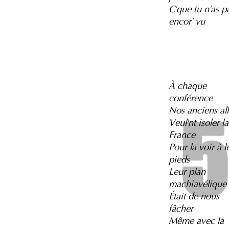
C'que tu n'as p
encor' vu
À chaque
conférence
Nos anciens all
Veul'nt isoler la
France
Pour la voir à l
pieds
Leur plan
machiavélique
Était de nous
fâcher
Même avec la