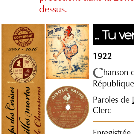
dessus.
... Tu 
1922
hanson 
République
Paroles de
Clerc
Enregistrée 