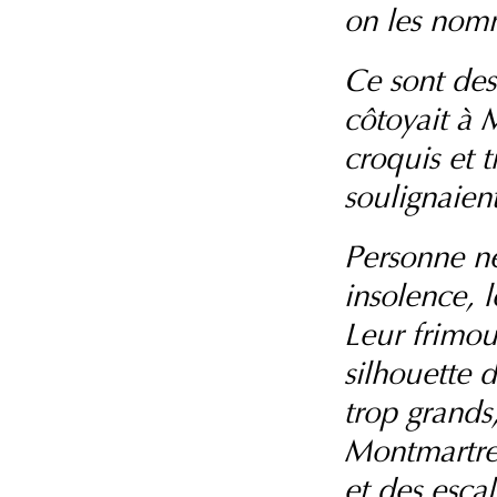
on les nomm
Ce sont des
côtoyait à M
croquis et 
soulignaien
Personne ne
insolence, l
Leur frimou
silhouette 
trop grands,
Montmartre.
et des escal