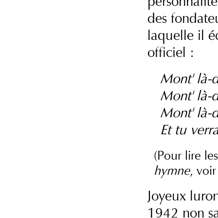
personnalité
des fondate
laquelle il 
officiel :
Mont' là-d
Mont' là-d
Mont' là-
Et tu verr
(Pour lire le
hymne
, voi
Joyeux luron
1942 non san