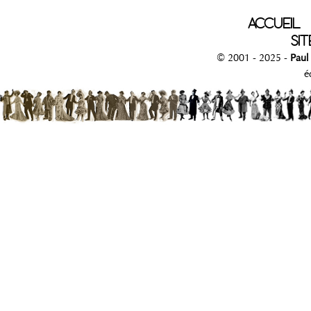
ACCUEIL
SIT
© 2001 - 2025 -
Paul
é