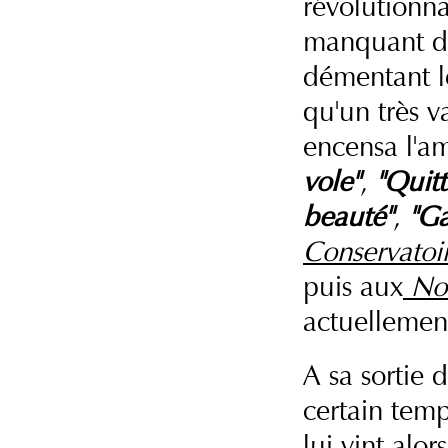
révolutionna
manquant de 
démentant les
qu'un très v
encensa l'a
vole"
,
"Quitt
beauté"
,
"Ga
Conservatoi
puis aux
Noc
actuellemen
A sa sortie 
certain temp
lui vint alo