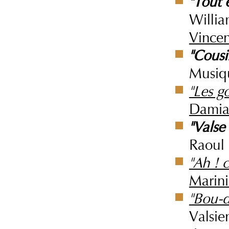
"Tout 
Willia
Vincen
"Cousi
Musiqu
"Les g
Dami
"Valse
Raoul 
"Ah ! 
Marini
"Bou-
Valsie