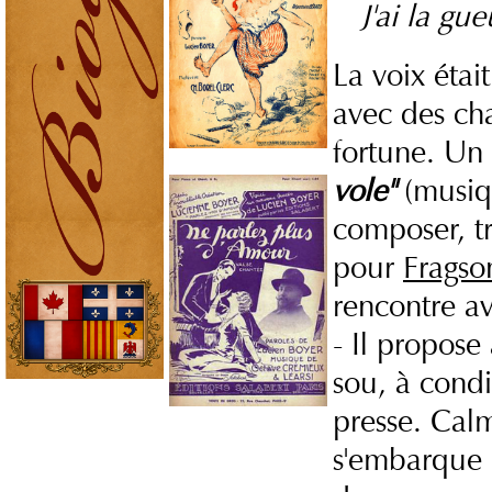
J'ai la gue
La voix étai
avec des cha
fortune. Un 
vole"
(musiqu
composer, tr
pour
Fragso
rencontre a
- Il propose
sou, à condi
presse. Calm
s'embarque 