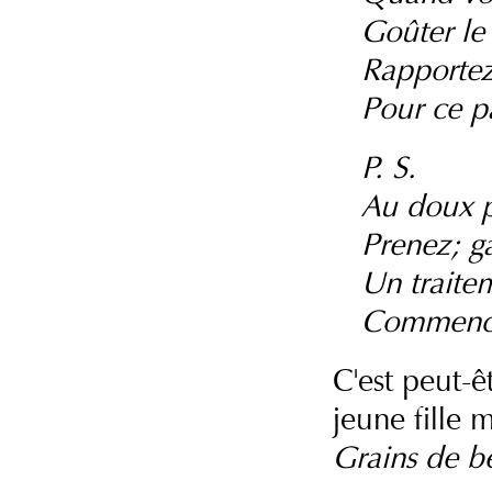
Goûter le
Rapporte
Pour ce p
P. S.
Au doux p
Prenez; g
Un traite
Commence
C'est peut-ê
jeune fille 
Grains de b