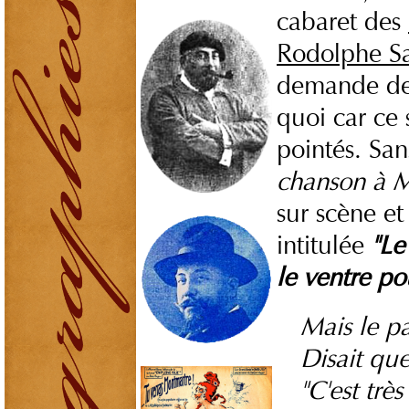
cabaret des
Rodolphe Sa
demande de
quoi car ce s
pointés. San
chanson à 
sur scène e
intitulée
"Le
le ventre po
Mais le p
Disait que
"C'est tr