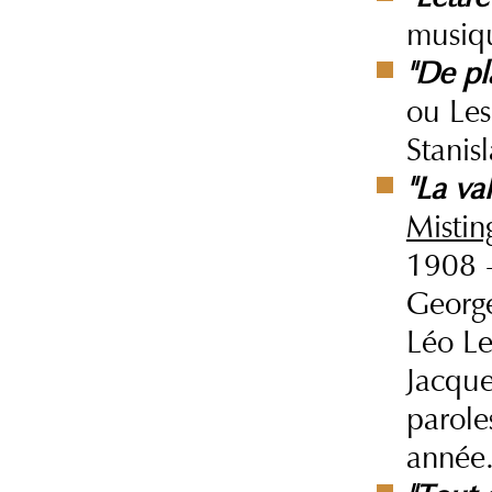
musiqu
"De pl
ou Les
Stanis
"La va
Mistin
1908 -
George
Léo Le
Jacque
parole
année