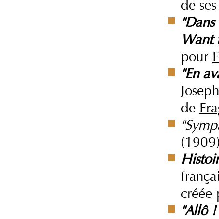
de ses
"Dans
Want t
pour
F
"En ava
Joseph
de
Fra
"Symp
(1909)
Histoi
frança
créée
"Allô !