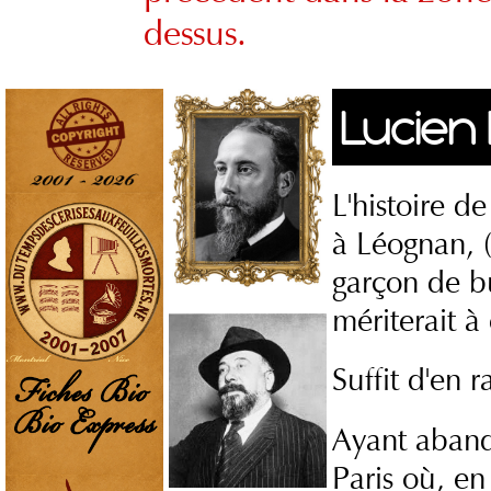
dessus.
Lucien
L'histoire d
à Léognan, 
garçon de bu
mériterait à 
Suffit d'en 
Ayant abando
Paris où, e