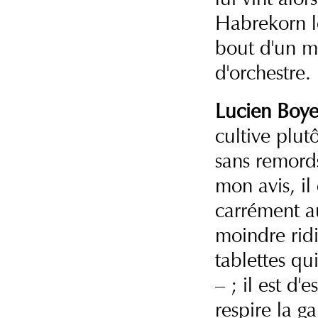
Habrekorn l
bout d'un mo
d'orchestre.
Lucien Boye
cultive plut
sans remords
mon avis, il
carrément au
moindre ridi
tablettes qu
– ; il est d'
respire la ga