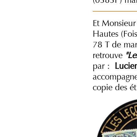
Et Monsieu
Hautes (Fois
78 T de mar
retrouve
"Le
par :
Lucie
accompagnem
copie des ét