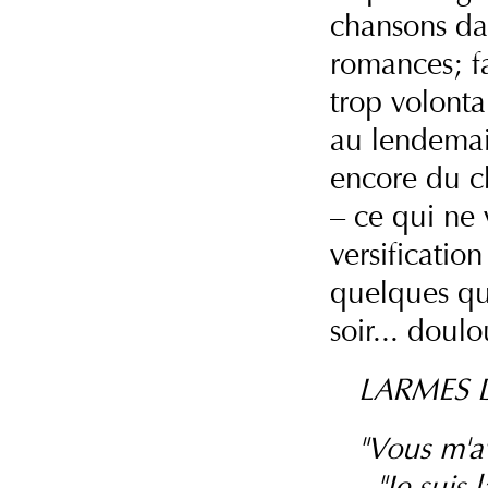
chansons dan
romances; fa
trop volonta
au lendemai
encore du c
– ce qui ne 
versificatio
quelques qua
soir... doul
LARMES 
"Vous m'av
- "Je suis 