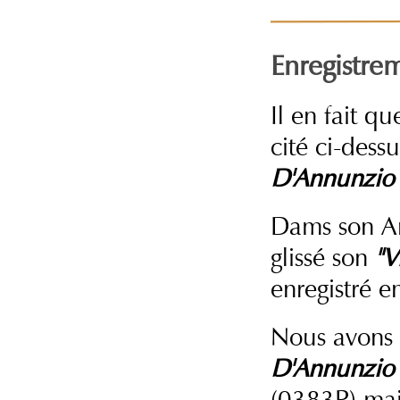
Enregistre
Il en fait q
cité ci-dess
D'Annunzio 
Dams son An
glissé son
"V
enregistré e
Nous avons 
D'Annunzio 
(0383P) mai