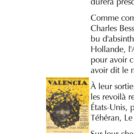
durera presq
Comme comp
Charles Bes
bu d'absinth
Hollande, l'
pour avoir 
avoir dit l
À leur sorti
les revoilà r
États-Unis, 
Téhéran, Le
Sur leur ch