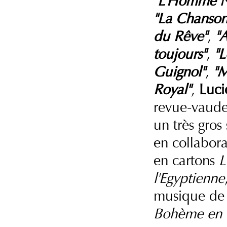
"L'Homme N
"La Chanson
du Rêve"
,
"
toujours"
,
"L
Guignol"
,
"M
Royal"
,
Luci
revue-vaude
un très gros
en collabor
en cartons
L
l'Egyptienne
musique de 
Bohème en 