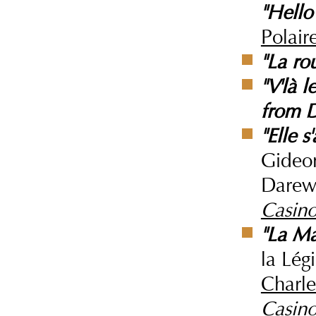
"Hello
Polair
"La ro
"V'là l
from D
"Elle s
Gideo
Darews
Casino
"La Ma
la Lég
Charle
Casino