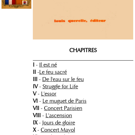
CHAPITRES
_____________________________________
I
-
Il est né
II
-
Le feu sacré
III
-
De l'eau sur le feu
IV
-
Struggle for Life
V
-
L'essor
VI
-
Le muguet de Paris
VII
-
Concert Parisien
VIII
-
L'ascension
IX
-
Jours de gloire
X
-
Concert Mayol