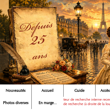
Nouveautés
Accueil
Guide
Accès
Note :
ce moteur de recherche interne recens
Rechercher ▶
Photos diverses
En marge...
dans la zone de recherche (à droite de la lou