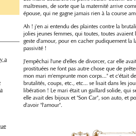
maîtresses, de sorte que la maternité arrive co
épouse, qui ne gagne jamais rien à la course amo
Ah ! j'en ai entendu des plaintes contre la bruta
jolies jeunes femmes, qui toutes, toutes avaient l'
________
geste d'amour, pour en cacher pudiquement la la
passivité !
y a
J'empêchai l'une d'elles de divorcer, car elle avai
prostituées ne font pas autre chose que de prêt
mon mari m'emprunte mon corps..." et c'était des
e
brutalités, coups, etc., etc... se lisait dans les j
la
libération ! Le mari était un gaillard solide, qu
elle avait des bijoux et "Son Car", son auto, et 
d'avoir "l'amour".
que