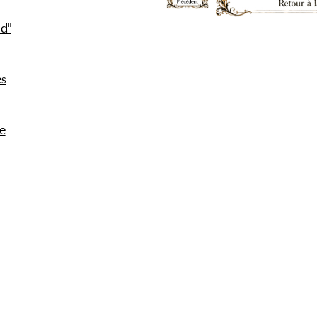
ld"
es
re