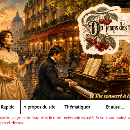
 Rapide
A propos du site
Thématiques
Et aussi...
e les pages dans lesquelles le nom recherché est cité. Si vous souhaitez l
pe) ci-dessus.