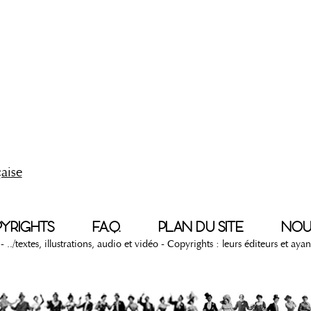
çaise
YRIGHTS
F.A.Q.
PLAN DU SITE
NOU
- ../textes, illustrations, audio et vidéo - Copyrights : leurs éditeurs et ay