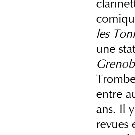
clarinet
comique
les To
une sta
Grenob
Tromber
entre 
ans. Il 
revues 