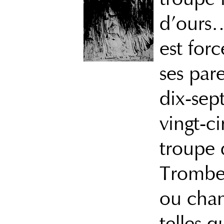
d’ours…
est for
ses pare
dix-sept
vingt-c
troupe
Tromber
ou chan
telles 