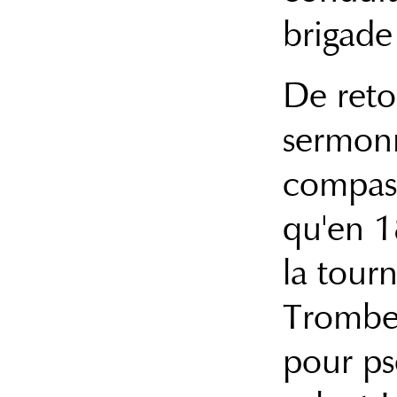
brigade
De reto
sermonn
compas 
qu'en 1
la tour
Trombert
pour p