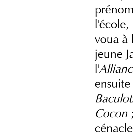
prénomm
l'école,
voua à l
jeune J
l'
Allian
ensuite
Baculot
Cocon
;
cénacle