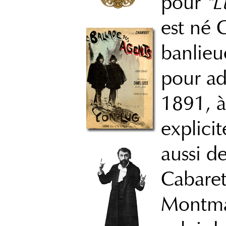
pour
"
est né 
banlieu
pour a
1891, à
explici
aussi d
Cabare
Montmar