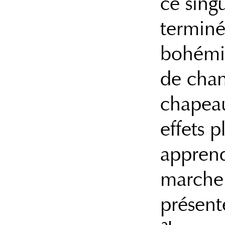
ce sing
terminée
bohémie
de chan
chapeau
effets 
apprend 
marcher
présent