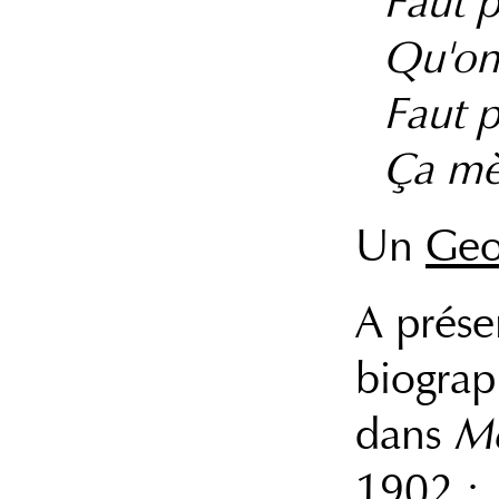
Faut p
Qu'on
Faut p
Ça mè
Un
Geo
A prése
biograp
dans
Mo
1902 :