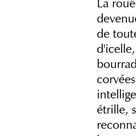
La roué
devenue 
de toute
d'icell
bourrad
corvées
intellig
étrille,
reconna