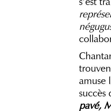
s’est tr
représe
négugus
collabo
Chantan
trouvent
amuse l
succès
pavé, M