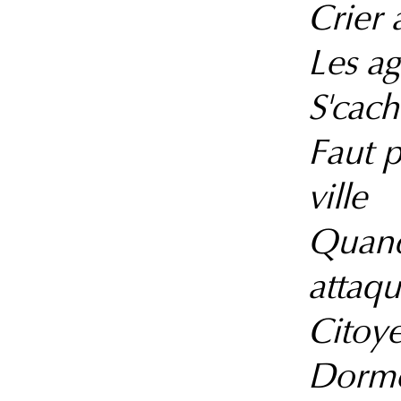
Crier 
Les a
S'cach
Faut p
ville
Quand 
attaqu
Citoye
Dorme