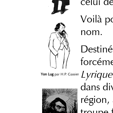
celui d
Voilà po
nom.
Destiné 
forcémen
Lyrique
Yon Lug
par H.P. Gassier
dans di
région,
troupe 