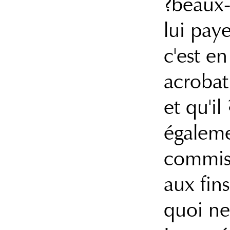
?beaux-
lui paye
c'est en
acrobat
et qu'i
égaleme
commiss
aux fins
quoi ne