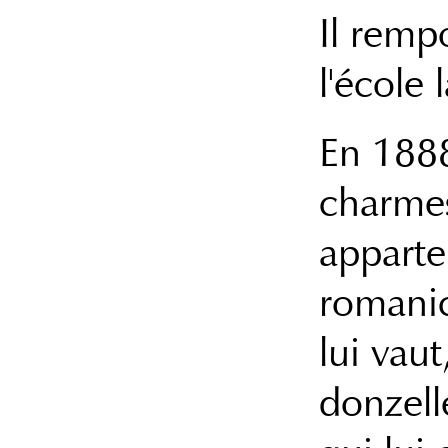
Il remp
l'école 
En 1888,
charmes
apparte
romanich
lui vaut
donzell