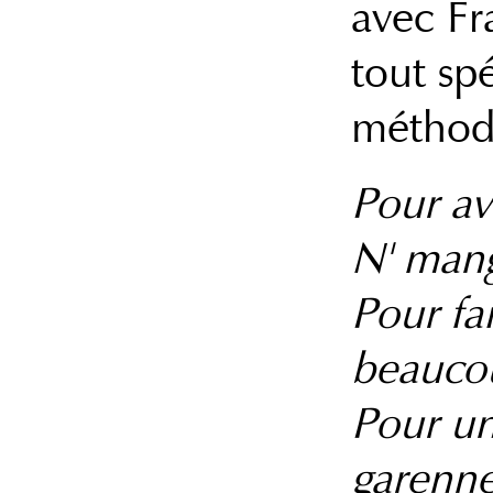
avec Fr
tout spé
méthod
Pour avo
N' mang
Pour fa
beaucou
Pour un
garenne