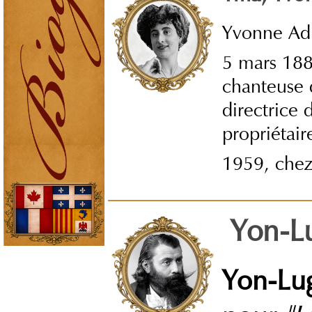
Yvonne Adr
5 mars 188
chanteuse d
directrice 
propriétair
1959, chez 
Yon-L
Yon-Lu