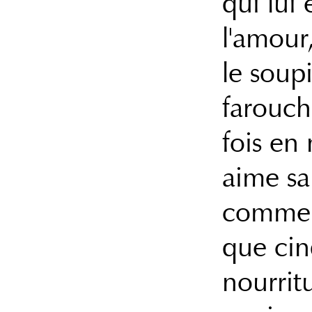
qui lui 
l'amour
le soup
farouch
fois en
aime sa 
comme a
que cin
nourrit