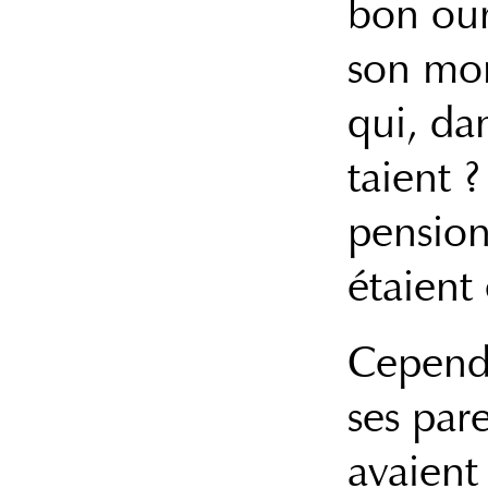
bon our
son mon
qui, da
taient ?
pension
étaient
Cependa
ses pare
avaient 