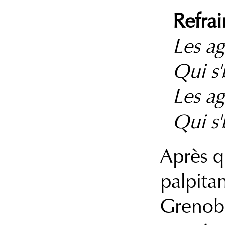
Refrai
Les ag
Qui s'
Les ag
Qui s'
Après q
palpitan
Grenobl