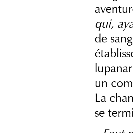
aventur
qui, ay
de sang
établis
lupanar
un com
La chan
se term