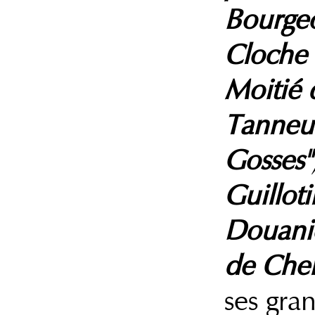
Bourgeo
Cloche 
Moitié
Tanneur
Gosses"
Guilloti
Douanie
de Chem
ses gra