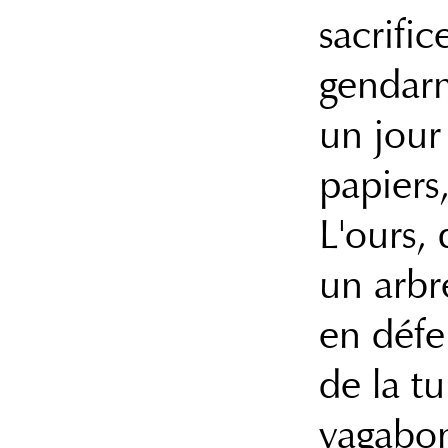
sacrific
gendarm
un jour 
papiers
L'ours,
un arbr
en défe
de la t
vagabon