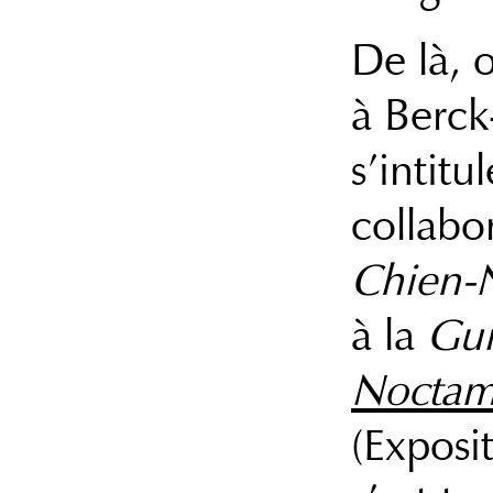
De là, 
à Berck
s’intitu
collabo
Chien-
à la
Gui
Noctam
(Exposi