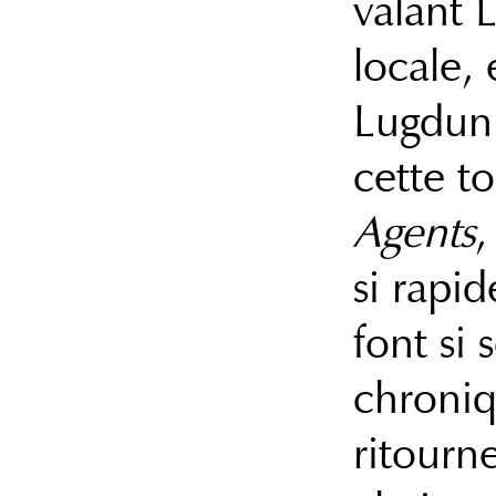
valant 
locale,
Lugdunu
cette t
Agents
,
si rapi
font si 
chroniq
ritourn