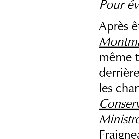
Pour évi
Après ê
Montma
même 
derrièr
les cha
Conserv
Ministre
Fraigne