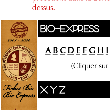
dessus.
BIO-EXPRESS
A
B
C
D
E
F
G
H
I
(Cliquer sur
X Y Z