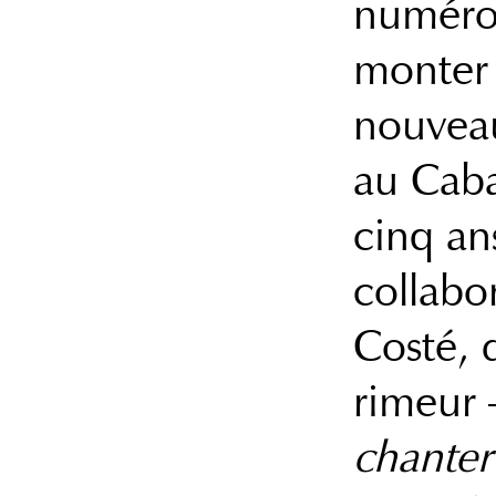
numéro
monter 
nouveau
au Cab
cinq an
collabo
Costé, 
rimeur 
chante