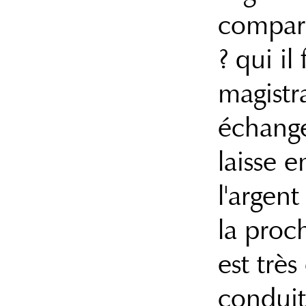
compara
? qui il
magistra
échange
laisse e
l'argen
la proc
est très
conduit