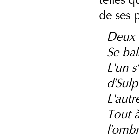
de ses 
Deux 
Se ba
L'un s
d'Sulp
L'autr
Tout 
l'omb