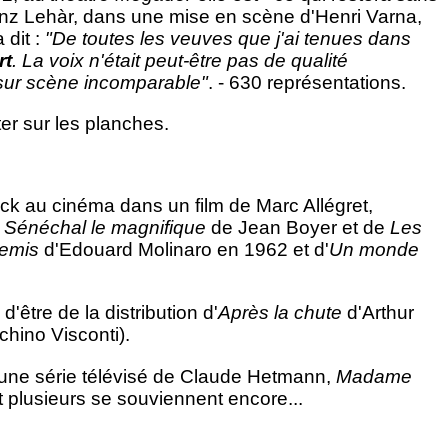
nz Lehàr, dans une mise en scène d'Henri Varna,
 dit :
"De toutes les veuves que j'ai tenues dans
rt
. La voix n'était peut-être pas de qualité
t sur scène incomparable"
. - 630 représentations.
er sur les planches.
ack au cinéma dans un film de Marc Allégret,
e
Sénéchal le magnifique
de Jean Boyer et de
Les
emis
d'Edouard Molinaro en 1962 et d'
Un monde
, d'être de la distribution d'
Après la chute
d'Arthur
chino Visconti).
ns une série télévisé de Claude Hetmann,
Madame
lusieurs se souviennent encore...