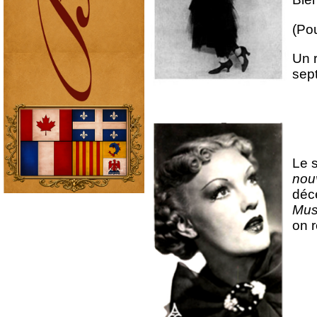
(Pou
Un r
sept
Le 
nou
déc
Mus
on 