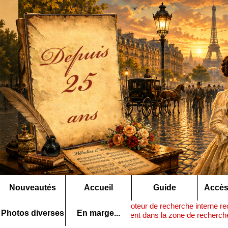
Nouveautés
Accueil
Guide
Accès
Note :
ce moteur de recherche interne rec
Rechercher ▶
Photos diverses
En marge...
nom précédent dans la zone de recherche 