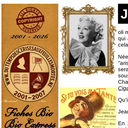
J
oli 
qui 
cel
Né
"ari
sera
sou
Cha
Cig
Qu'i
Jean
En 