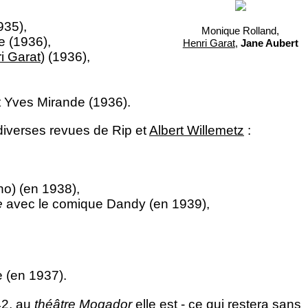
35),
Monique Rolland,
 (1936),
Henri Garat
,
Jane Aubert
i Garat
) (1936),
 Yves Mirande (1936).
 diverses revues de Rip et
Albert Willemetz
:
o) (en 1938),
e
avec le comique Dandy (en 1939),
(en 1937).
42, au
théâtre Mogador
elle est - ce qui restera sans