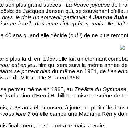
te son plus grand succès -
La Veuve joyeuse
de Fra
côtés de Jacques Jansen qui, se souvenant d'elle, a
bras, je dois un souvenir particulier à
Jeanne Aube
rieure à celle des autres interprètes, mais elle étai
 a 40 ans quand elle décide (ouf !) de ne plus remont
ans plus tard, en 1957, elle fait un étonnant comeb
mour est en jeu
, film qui sera suivi la même année d
lants se portent bien
du même en 1961, de
Les enn
veau
de Vittorio De Sica en1966.
e se permet même en 1965, au
Théâtre du Gymnase
er (traduction d'Henri Robillot et mise en scène de Lu
uis, à 65 ans, elle consent à jouer un petit rôle da
-vous libre ?
où elle campe une Madame Rémy dont p
uis finalement, c'est la retraite mais la vraie.