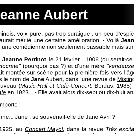
eanne Aubert
minois, voix pure, pas trop suraiguë , un peu d'espièg
aurait mérité une certaine amélioration. - Voilà
Jean
a une comédienne non seulement passable mais sur
e
Jeanne Perrinot
, le 21 février... 1906 (ou serait-
stocrate"
(pourquoi pas ?) et d'une mère
"vendeuse 
it montée sur scène pour la première fois vers l'âg
s le nom de
Jane
Aubert, dans une revue de
Mistin
uveau (
Music-Hall et Café-Concert
, Bordas, 1985) 
ale
en 1923... - Elle avait alors dix-sept ou dix-huit a
mporte !
ne... Jane : se souvenait-elle de Jane Avril ?
1925, au
Concert Mayol
, dans la revue
Très excit