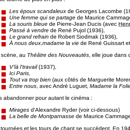
Les époux scandaleux
de Georges Lacombe (19
Une femme qui se partage
de Maurice Cammage
La souris bleue
de Pierre-Jean Ducis (avec
Henr
Passé à vendre
de René Pujol (1936),
Le grand refrain
de Robert Siodmak (1936),
À nous deux,madame la vie
de René Guissart et
a scène, au
Théâtre des Nouveautés
, elle joue dans
V'là l'travail
(1937),
Ici Paris,
Tout va trop bien
(aux côtés de Marguerite Moren
Entre nous
, avec André Luguet,
Madame la Foli
s abandonner pour autant le cinéma :
Mirages
d'Alexandre Ryder (voir ci-dessous)
La belle de Montparnasse
de Maurice Cammage 
 tournées et les tours de chant se succèdent. En 19