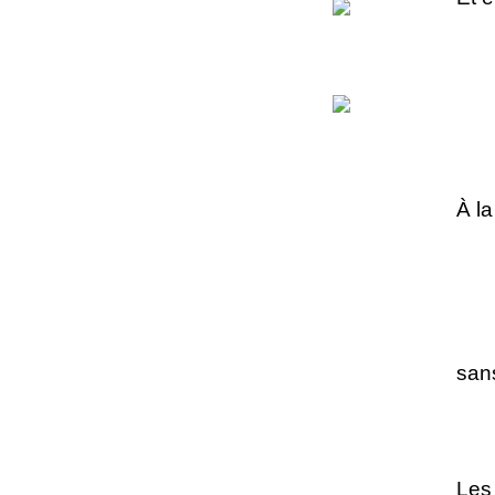
À l
san
Les