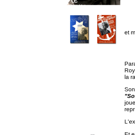
et 
Para
Roy
la r
Son
"So
joue
repr
L'e
Et e