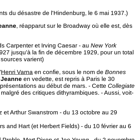
nts du désastre de l'Hindenburg, le 6 mai 1937.)
eanne
, réapparut sur le Broadway où elle est, dès
 Carpenter et Irving Caesar - au
New York
27 jusqu'à la fin de décembre 1929, pour un total
 sources varient)
'
Henri Varna
en confie, sous le nom de
Bonnes
c
Jeanne
en vedette, est repris à Paris le 30
représentations au début de mars. - Cette
Collegiate
 malgré des critiques dithyrambiques. - Aussi, voit-
tz et Arthur Swanstrom - du 13 octobre au 29
 and Hart (et Herbert Fields) - du 10 février au 6
 Preble, Mort Dixon et Joe Young - du 2 novembre