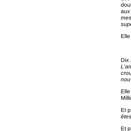
dou
aux 
mes 
supé
Elle
Dix 
L'a
crou
nou
Ell
Mill
Et p
êtes
Et p