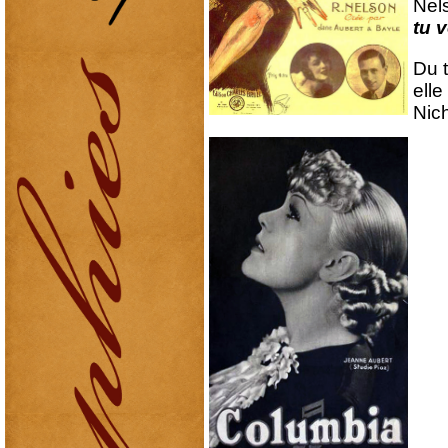
Nels
tu 
Du 
elle
Nich