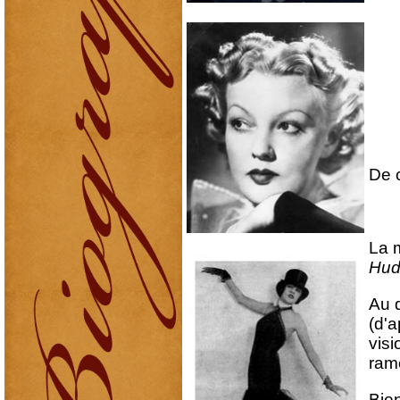
De c
La 
Hud
Au d
(d'a
visi
rame
Bien