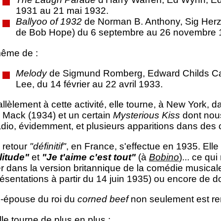
1931 au 21 mai 1932.
Ballyoo of 1932
de Norman B. Anthony, Sig Herzi
de Bob Hope) du 6 septembre au 26 novembre 
même de :
Melody
de Sigmund Romberg, Edward Childs Car
Lee, du 14 février au 22 avril 1933.
llèlement à cette activité, elle tourne, à New York, d
 Mack (1934) et un certain
Mysterious Kiss
dont nous
adio, évidemment, et plusieurs apparitions dans des
 retour
"définitif"
, en France, s'effectue en 1935. Elle
litude"
et
"Je t'aime c'est tout"
(à
Bobino
)... ce q
r dans la version britannique de la comédie musical
ésentations à partir du 14 juin 1935) ou encore de do
x-épouse du roi du
corned beef
non seulement est re
lle tourne de plus en plus :