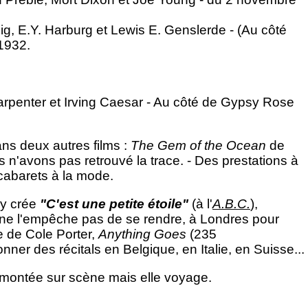
g, E.Y. Harburg et Lewis E. Genslerde - (Au côté
1932.
penter et Irving Caesar - Au côté de Gypsy Rose
ans deux autres films :
The Gem of the Ocean
de
 n'avons pas retrouvé la trace. - Des prestations à
 cabarets à la mode.
 y crée
"C'est une petite étoile"
(à l'
A.B.C
.
),
ui ne l'empêche pas de se rendre, à Londres pour
e de Cole Porter,
Anything Goes
(235
nner des récitals en Belgique, en Italie, en Suisse...
montée sur scène mais elle voyage.