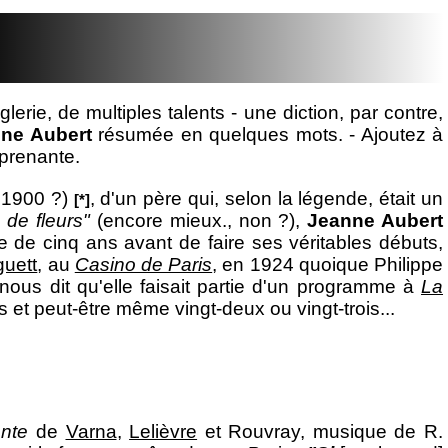
lerie, de multiples talents - une diction, par contre,
ne Aubert
résumée en quelques mots. - Ajoutez à
prenante.
ce 1900 ?)
, d'un père qui, selon la légende, était un
[*]
de fleurs"
(encore mieux., non ?),
Jeanne Aubert
e de cinq ans avant de faire ses véritables débuts,
guett
, au
Casino de Paris
, en 1924 quoique Philippe
nous dit qu'elle faisait partie d'un programme à
La
ns et peut-être même vingt-deux ou vingt-trois...
ante
de
Varna
,
Lelièvre
et Rouvray, musique de R.