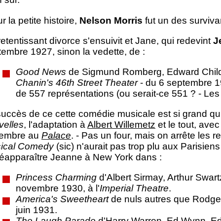
r la petite histoire,
Nelson Morris
fut un des surviva
etentissant divorce s'ensuivit et Jane, qui redevint
J
embre 1927, sinon la vedette, de :
Good News
de Sigmund Romberg, Edward Childs
Chanin's 46th Street Theater
- du 6 septembre 19
de 557 représentations (ou serait-ce 551 ? - Les
succès de ce cette comédie musicale est si grand qu
velles
, l'adaptation à
Albert Willemetz
et le tout, ave
embre au
Palace
. - Pas un four, mais on arrête les 
ical Comedy
(sic) n'aurait pas trop plu aux Parisiens
réapparaître Jeanne à New York dans :
Princess Charming
d'Albert Sirmay, Arthur Swar
novembre 1930, à l'
Imperial Theatre
.
America's Sweetheart
de nuls autres que Rodgers
juin 1931.
The Laugh Parade
d'Harry Warren, Ed Wynn, Ed