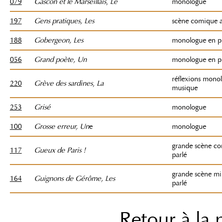
079
Gascon et le Marseillais
,
Le
monologue
197
Gens pratiques, Les
scène comique a
188
Gobergeon, Les
monologue en p
056
Grand poète, Un
monologue en p
réflexions mono
220
Grève des sardines
,
La
musique
253
Grisé
monologue
100
Grosse erreur, Un
e
monologue
grande scène c
117
Gueux de Paris !
parlé
grande scène mil
164
Guignons de Gérôme, Les
parlé
Retour à la 