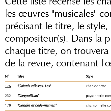
Cette liste recense les c
les œuvres "musicales" co
précisant le titre, le style,
compositeur(s). Dans la 
chaque titre, on trouver
de la revue, contenant l'
N°
Titre
Style
176
"Gaietés célestes
, Les"
chansonnette
232
"Gargouilleau"
paysannerie co
178
"Gendre et belle-maman"
chansonnette c