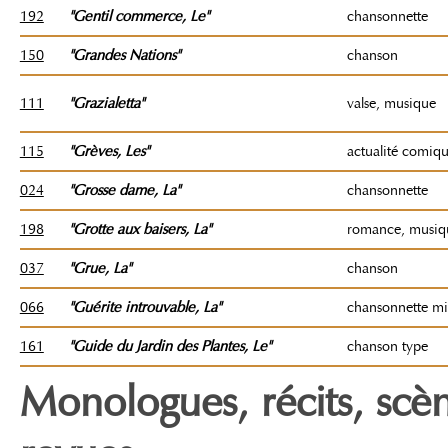
192
"Gentil commerce
, Le"
chansonnette
150
"Grandes Nations"
chanson
111
"Grazialetta"
valse, musique
115
"Grèves, Les"
actualité comiq
024
"Grosse dame
, La"
chansonnette
198
"Grotte aux baisers
, La"
romance, musiq
037
"Grue
, La"
chanson
066
"Guérite introuvable
, La"
chansonnette mil
161
"Guide du Jardin des Plantes, Le"
chanson type
Monologues, récits, scèn