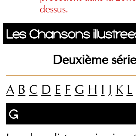
dessus.
Les Chansons illustree
Deuxième série
A
B
C
D
E
F
G
H
I
J
K
L
G