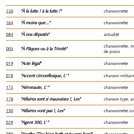
150
"À la lutte ! à la lutte !"
chansonnette
164
"À moins que..."
chansonnette
084
"À nos députés"
actualité
chansonnette, m
005
"À Pâques ou à la Trinité"
de piano
019
"Acte légal"
chansonnette
078
"Accent circonflesque
, L'
"
chanson militair
175
"Aéronaute
, L'
"
chansonnette
178
"Affaires sont si mauvaises !
, Les"
chanson type, a
230
"Affaires vont pas !
, Les"
chansonnette c
029
"Agent 300
, L'
"
chansonnette
080
"Agathe [T'es bien bath et tu sens bon]"
chansonnette