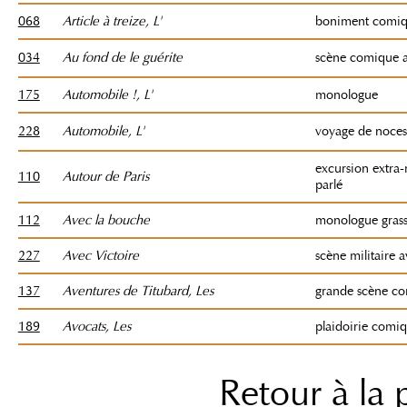
068
Article à treize, L'
boniment comi
034
Au fond de le guérite
scène comique a
175
Automobile !, L'
monologue
228
Automobile, L'
voyage de noce
excursion extra
110
Autour de Paris
parlé
112
Avec la bouche
monologue grasso
227
Avec Victoire
scène militaire a
137
Aventures de Titubard, Les
grande scène co
189
Avocats, Les
plaidoirie comiq
Retour à la 