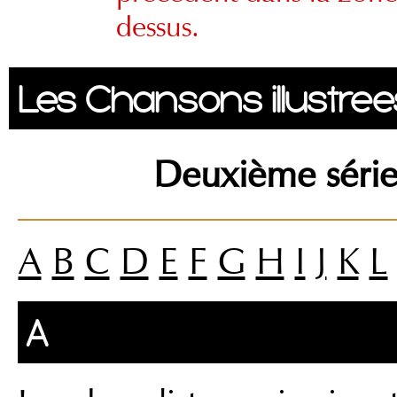
dessus.
Les Chansons illustree
Deuxième série
A
B
C
D
E
F
G
H
I
J
K
L
A