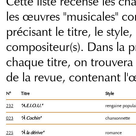
Cette liste recense les c
les œuvres "musicales" co
précisant le titre, le style,
compositeur(s). Dans la 
chaque titre, on trouver
de la revue, contenant l'
N°
Titre
Style
232
"A.E.I.O.U."
rengaine popula
023
"
À
Cochin"
chansonnette
225
"À la dérive"
romance