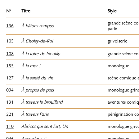
N°
Titre
Style
grande scène c
136
À bâtons rompus
parlé
105
À Choisy-de-Roi
grivoiserie
108
À la foire de Neuilly
grande scène c
155
À la mer !
monologue
127
À la santé du vin
scène comique a
094
À propos de pots
monologue grin
131
À travers le brouillard
aventures comiq
221
À travers Paris
pérégrination c
110
Abricot qui sent fort, Un
monologue grivo
046
Accordeur, L'
monologue