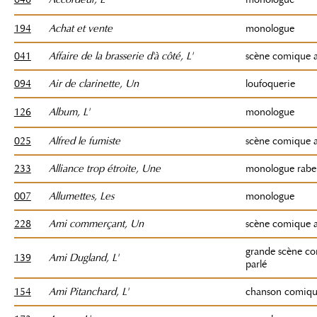
194
Achat et vente
monologue
041
Affaire de la brasserie d'à côté, L'
scène comique a
094
Air de clarinette, Un
loufoquerie
126
Album, L'
monologue
025
Alfred le fumiste
scène comique a
233
Alliance trop étroite, Une
monologue rabel
007
Allumettes, Les
monologue
228
Ami commerçant, Un
scène comique a
grande scène c
139
Ami Dugland, L'
parlé
154
Ami Pitanchard, L'
chanson comique