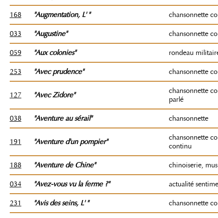
168
"Augmentation
, L'
"
chansonnette c
033
"Augustine"
chansonnette c
059
"Aux colonies"
rondeau militair
253
"Avec prudence"
chansonnette c
chansonnette c
127
"Avec Zidore"
parlé
038
"Aventure au sérail"
chansonnette
chansonnette co
191
"Aventure d'un pompier"
continu
188
"Aventure de Chine"
chinoiserie, mu
034
"Avez-vous vu la ferme ?"
actualité senti
231
"Avis des seins
, L'
"
chansonnette c