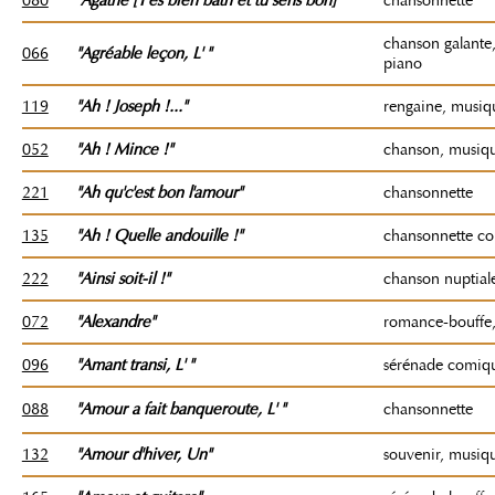
chanson galante,
066
"Agréable leçon
, L'
"
piano
119
"Ah ! Joseph !..."
rengaine, musiq
052
"Ah ! Mince !"
chanson, musiq
221
"Ah qu'c'est bon l'amour"
chansonnette
135
"Ah ! Quelle andouille !"
chansonnette c
222
"Ainsi soit-il !"
chanson nuptial
072
"Alexandre"
romance-bouffe
096
"Amant transi
, L'
"
sérénade comiq
088
"Amour a fait banqueroute
, L'
"
chansonnette
132
"Amour d'hiver, Un"
souvenir, musiq