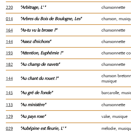
220
"Arbitrage
, L'
"
chansonnette
014
"A
rbres du Bois de Boulogne
, Les"
chanson, musiq
164
"As-tu vu la brosse ?"
chansonnette
144
"Assez d'nichons"
chansonnette
193
"Attention, Euphémie !"
chansonnette c
182
"Au champ de navets"
chansonnette
chanson bretonn
144
"Au chant du rouet !"
musique
145
"Au gré de l'onde"
barcarolle, musi
133
"Au ministère"
chansonnette
129
"Au pays rose"
valse, musique
029
"Aubépine est fleurie
, L'
"
mélodie, musiq