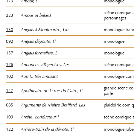
173
Amour, L'
monologue
scène comique 
223
Amour et billard
personnages
150
Anglais à Montmartre, Un
monologue franc
092
Anglais dégoûté, L'
monologue
137
Anglais formaliste, L'
monologue
176
Annonces villageoises, Les
scène comique a
102
Aoh !.. très amusant
monologue com
grande scène c
147
Apothicaire de la rue du Caire, L'
parlé
085
Arguments de Maître Braillard, Les
plaidoirie comi
109
Arrête, conducteur !
scène comique a
122
Arrière-train de la dévote, L'
monologue rabel