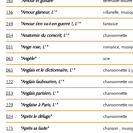
165
"Amour et guitare"
sérénade-bouffe
136
"Amour glaneur
, L'
"
villanelle, musiq
249
"Amour s'en va-t-en guerre !
, L'
"
fantaisie
054
"Anatomie du conscrit
, L'
"
chansonnette
051
"A
nge rose
, L'
"
romance, musiq
063
"Angèle"
scie
065
"Anglais et le dictionnaire
, L'
"
chansonnette à p
122
"Anglais faubourien
, L'
"
chansonnette c
053
"Anglais parisien
, L'
"
chansonnette
229
"Anglaise à Paris
, L'
"
chansonnette c
024
"Après le déluge"
chansonnette
175
"Après sa faute"
chanson , musi