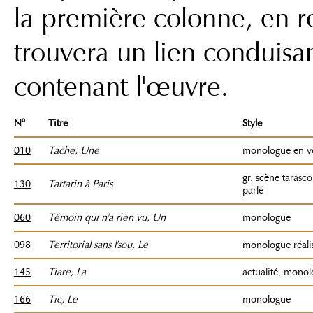
la première colonne, en r
trouvera un lien conduisa
contenant l'œuvre.
N°
Titre
Style
010
Tache, Une
monologue en v
gr. scène tarasc
130
Tartarin à Paris
parlé
060
Témoin qui n'a rien vu, Un
monologue
098
Territorial sans l'sou, Le
monologue réali
145
Tiare, La
actualité, mono
166
Tic, Le
monologue