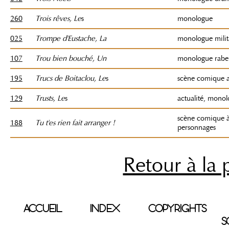
260
Trois rêves, Le
s
monologue
025
Trompe d'Eustache, La
monologue milit
107
Trou bien bouché, Un
monologue rabel
195
Trucs de Boitaclou, Le
s
scène comique a
129
Trusts, Le
s
actualité, mono
scène comique 
188
Tu t'es rien fait arranger !
personnages
Retour à la 
ACCUEIL
INDEX
COPYRIGHTS
S