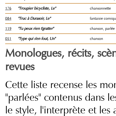
176
"Troupier bicycliste
, Le
"
chansonnette
084
"Truc à Durasoir
, Le
"
fantaisie comiq
119
"Tu peux rien t'gratter"
chanson, parlée
051
"Type qui s'en fout, Un"
chanson
Monologues, récits, scèn
revues
Cette liste recense les m
"parlées" contenus dans les
le style, l'interprète et le