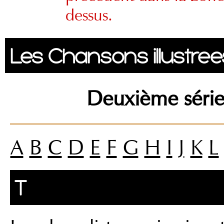
dessus.
Les Chansons illustree
Deuxième série
A
B
C
D
E
F
G
H
I
J
K
L
T