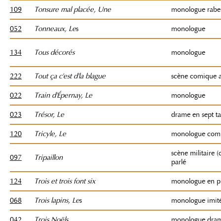
109
Tonsure mal placée, Une
monologue rabel
052
Tonneaux, Le
s
monologue
134
Tous décorés
monologue
222
Tout ça c'est d'la blague
scène comique a
022
Train d'Épernay, Le
monologue
023
Trésor, Le
drame en sept t
120
Tricyle, Le
monologue comi
scène militaire 
097
Tripaillon
parlé
124
Trois et trois font six
monologue en p
068
Trois lapins, Le
s
monologue imité
042
Trois Noëls
monologue dram