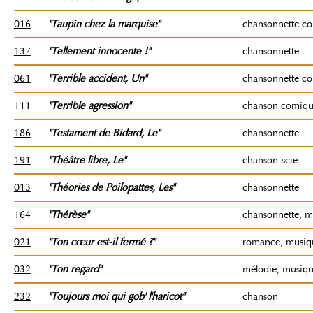
016
"Taupin chez la marquise"
chansonnette c
137
"Tellement innocente !"
chansonnette
061
"Terrible accident, Un"
chansonnette c
111
"Terrible agression"
chanson comiq
186
"Testament de Bidard
, Le
"
chansonnette
191
"Théâtre libre
, Le
"
chanson-scie
013
"Théories de Poilopattes
, Les"
chansonnette
164
"Thérèse"
chansonnette, m
021
"Ton cœur est-il fermé ?"
romance, musiq
032
"Ton regard"
mélodie, musiq
232
"Toujours moi qui gob' l'haricot"
chanson