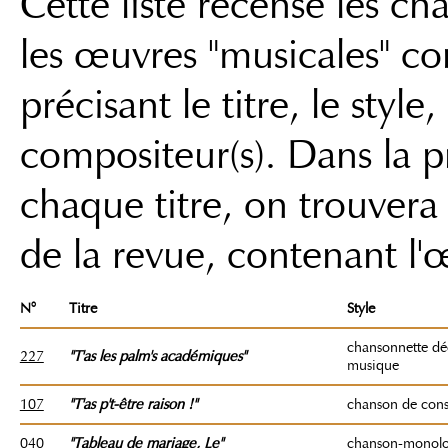
Cette liste recense les c
les œuvres "musicales" co
précisant le titre, le style,
compositeur(s). Dans la 
chaque titre, on trouver
de la revue, contenant l'
N°
Titre
Style
chansonnette dé
227
"T'as les palm's académiques"
musique
107
"T'as p't-être raison !"
chanson de cons
040
"Tableau de mariage
, Le
"
chanson-monol