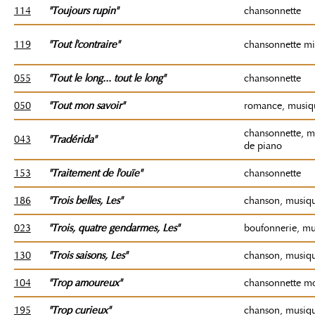
114
"Toujours rupin"
chansonnette
119
"Tout l'contraire"
chansonnette mil
055
"Tout le long... tout le long"
chansonnette
050
"Tout mon savoir"
romance, musiq
chansonnette, m
043
"Tradérida"
de piano
153
"Traitement de l'ouïe"
chansonnette
186
"Trois belles
, Les"
chanson, musiq
023
"Trois, quatre gendarmes
, Les"
boufonnerie, m
130
"Trois saisons
, Les"
chanson, musiq
104
"Trop amoureux"
chansonnette m
195
"Trop curieux"
chanson, musiq